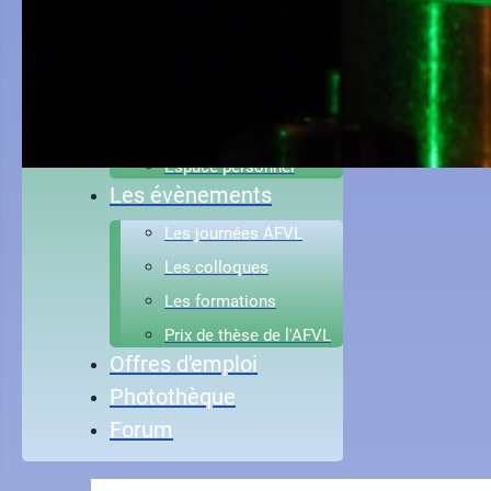
Contact administratif
Comptes rendus AG
Les status
Devenir membre
Espace personnel
Les évènements
Les journées AFVL
Les colloques
Les formations
Prix de thèse de l'AFVL
Offres d'emploi
Photothèque
Forum