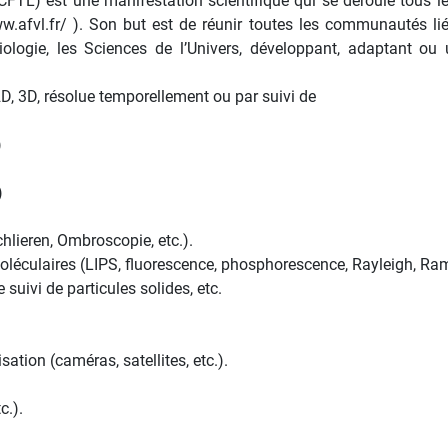
TL) est une manifestation scientifique qui se déroule tous le
w.afvl.fr/ ). Son but est de réunir toutes les communautés lié
ologie, les Sciences de l’Univers, développant, adaptant ou
2D, 3D, résolue temporellement ou par suivi de
)
)
chlieren, Ombroscopie, etc.).
éculaires (LIPS, fluorescence, phosphorescence, Rayleigh, Rama
suivi de particules solides, etc.
sation (caméras, satellites, etc.).
c.).