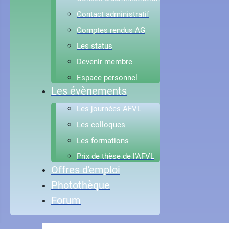
Contact administratif
Comptes rendus AG
Les status
Devenir membre
Espace personnel
Les évènements
Les journées AFVL
Les colloques
Les formations
Prix de thèse de l'AFVL
Offres d'emploi
Photothèque
Forum