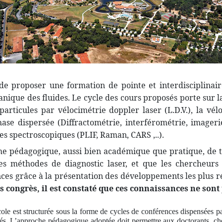
t de proposer une formation de pointe et interdisciplina
nique des fluides. Le cycle des cours proposés porte sur l
articules par vélocimétrie doppler laser (L.D.V.), la véloc
se dispersée (Diffractométrie, interférométrie, imageri
s spectroscopiques (PLIF, Raman, CARS ,..).
me pédagogique, aussi bien académique que pratique, de t
es méthodes de diagnostic laser, et que les chercheurs
ces grâce à la présentation des développements les plus r
es congrès, il est constaté que ces connaissances ne son
le est structurée sous la forme de cycles de conférences dispensées pa
és. L’approche pédagogique adoptée doit permettre aux doctorants, cher