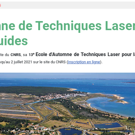
s
ne de Techniques Laser
uides
Ecole d'Automne de Techniques Laser pour 
e
nte du
CNRS
,
sa
13
u'au 2 juillet 2021 sur le site du CNRS (
Inscription en ligne
).