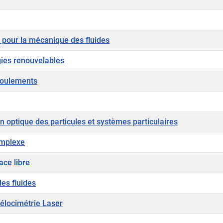
e pour la mécanique des fluides
ies renouvelables
coulements
n optique des particules et systèmes particulaires
omplexe
ce libre
es fluides
Vélocimétrie Laser