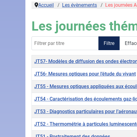
Accueil
Les évènements
Les journées 
Les journées thém
Filtrer par titre
Filtre
Effac
Titre
JT57- Modèles de diffusion des ondes électrom
JT56- Mesures optiques pour l’étude du vivant
JT55 - Mesures optiques appliquées aux écou
JT54 - Caractérisation des écoulements gaz-liq
JT53 - Diagnostics particulaires pour l’aéronaut
JT52 - Thermométrie à particules luminescent
JT51 - Postraitement des données