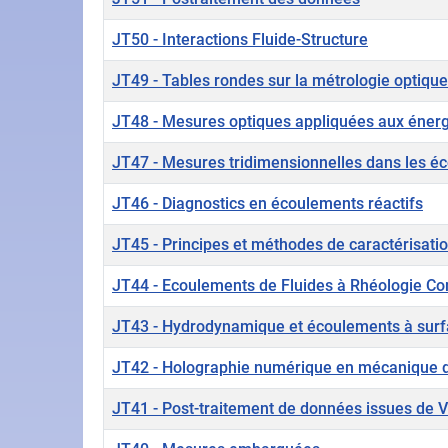
JT50 - Interactions Fluide-Structure
JT49 - Tables rondes sur la métrologie optiqu
JT48 - Mesures optiques appliquées aux énerg
JT47 - Mesures tridimensionnelles dans les é
JT46 - Diagnostics en écoulements réactifs
JT45 - Principes et méthodes de caractérisatio
JT44 - Ecoulements de Fluides à Rhéologie C
JT43 - Hydrodynamique et écoulements à surfa
JT42 - Holographie numérique en mécanique d
JT41 - Post-traitement de données issues de 