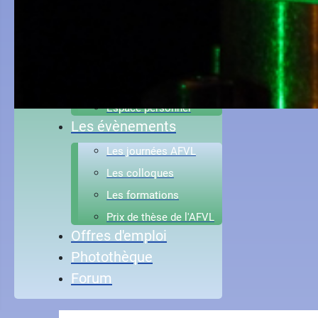
Contact administratif
Comptes rendus AG
Les status
Devenir membre
Espace personnel
Les évènements
Les journées AFVL
Les colloques
Les formations
Prix de thèse de l'AFVL
Offres d'emploi
Photothèque
Forum